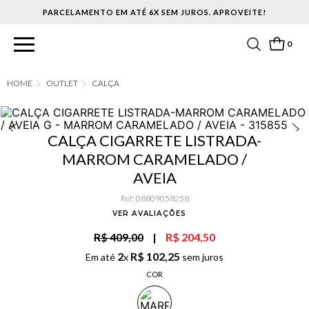
PARCELAMENTO EM ATÉ 6X SEM JUROS. APROVEITE!
0
OUTLET
CALÇA
CALÇA CIGARRETE LISTRADA-
MARROM CARAMELADO /
AVEIA
Ref
:
08809058258
VER AVALIAÇÕES
R$ 409,00
|
R$ 204,50
2
R$
102
,
25
Em até
x
sem juros
COR