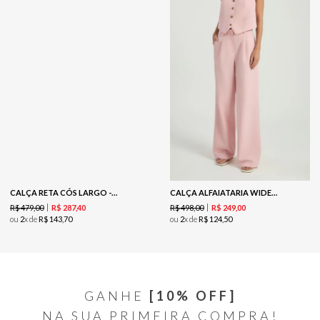
CALÇA RETA CÓS LARGO - RED
CALÇA ALFAIATARIA WIDE LEG - BLUSH
R$
479
,
00
R$
498
,
00
R$
287
,
40
R$
249
,
00
ou
2
x de
R$
143
,
70
ou
2
x de
R$
124
,
50
GANHE
[10% OFF]
NA SUA PRIMEIRA COMPRA!