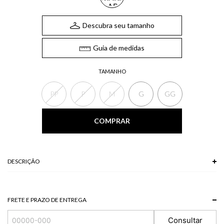
Descubra seu tamanho
Guia de medidas
TAMANHO
PP
P
M
G
GG
COMPRAR
DESCRIÇÃO
A Calça listrada, de modelo cigarrete, possui bolsos laterais e traseiros e
fechamento frontal. Combine a calça com colete listrado para um office look
elegante, que segue as maiores tendências da estação.
FRETE E PRAZO DE ENTREGA
*A tonalidade das cores pode variar de acordo com a sua tela/monitor.
Consultar
63 % POLIESTER + 34 % VISCOSE + 3 % ELASTANO