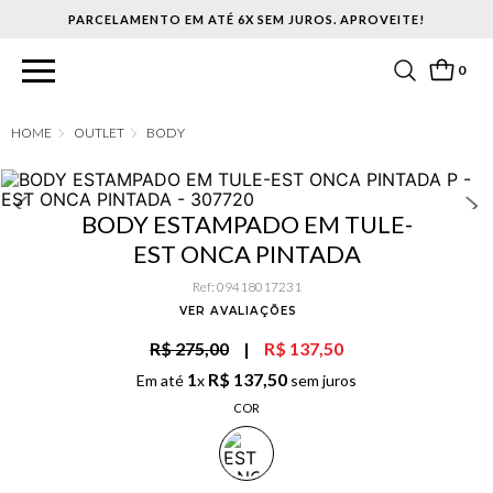
PARCELAMENTO EM ATÉ 6X SEM JUROS. APROVEITE!
0
OUTLET
BODY
BODY ESTAMPADO EM TULE-
EST ONCA PINTADA
Ref
:
09418017231
VER AVALIAÇÕES
R$ 275,00
|
R$ 137,50
1
R$
137
,
50
Em até
x
sem juros
COR