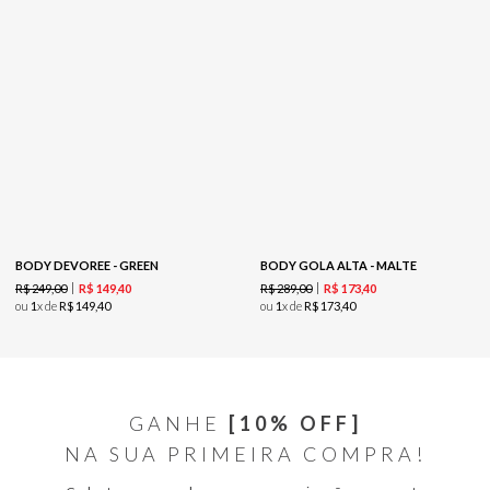
BODY DEVOREE - GREEN
BODY GOLA ALTA - MALTE
R$
249
,
00
R$
289
,
00
R$
149
,
40
R$
173
,
40
ou
1
x de
R$
149
,
40
ou
1
x de
R$
173
,
40
GANHE
[10% OFF]
NA SUA PRIMEIRA COMPRA!