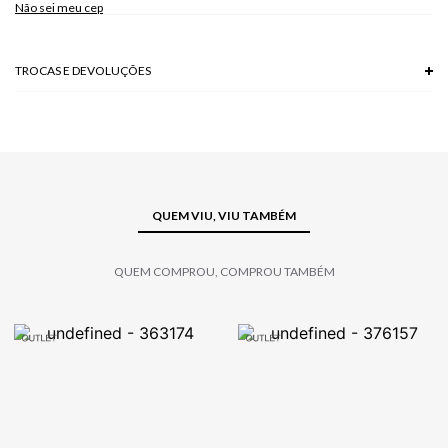
Não sei meu cep
Modelo veste P.
TROCAS E DEVOLUÇÕES
Troca em lojas físicas e devolução grátis no site.
saiba mais
QUEM VIU, VIU TAMBÉM
QUEM COMPROU, COMPROU TAMBÉM