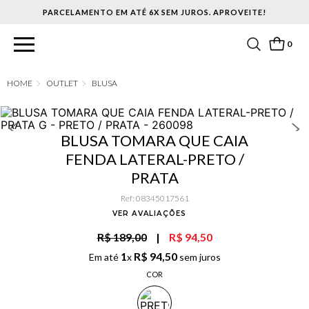
PARCELAMENTO EM ATÉ 6X SEM JUROS. APROVEITE!
0
OUTLET
BLUSA
BLUSA TOMARA QUE CAIA
FENDA LATERAL-PRETO /
PRATA
Ref
:
08345017561
VER AVALIAÇÕES
R$ 189,00
|
R$ 94,50
1
R$
94
,
50
Em até
x
sem juros
COR