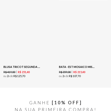
BLUSA TRICOT SEGUNDA PELE LUREX - PRETO
BATA - EST MOSAICO MISTICO
R$
419
,
00
R$
359
,
00
R$
251
,
40
R$
215
,
40
ou
2
x de
R$
125
,
70
ou
2
x de
R$
107
,
70
GANHE
[10% OFF]
NA SUA PRIMEIRA COMPRA!