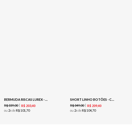
BERMUDA RISCAS LUREX - PRETO
SHORT LINHO BOTÕES - COFFEE
R$
339
,
00
R$
349
,
00
R$
203
,
40
R$
209
,
40
ou
2
x de
R$
101
,
70
ou
2
x de
R$
104
,
70