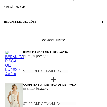
89% VISCOSE + 11% POLIESTER
Não sei meu cep
Modelo veste P.
TROCAS E DEVOLUÇÕES
Troca em lojas físicas e devolução grátis no site.
saiba mais
COMPRE JUNTO
BERMUDA RISCA GIZ LUREX - AVEIA
R$ 398,00
R$ 238,80
SELECIONE O TAMANHO
CORPETE 4 BOTÕES RISCA DE GIZ - AVEIA
R$ 339,00
R$ 203,40
SELECIONE O TAMANHO