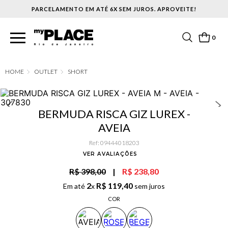
PARCELAMENTO EM ATÉ 6X SEM JUROS. APROVEITE!
0
OUTLET
SHORT
BERMUDA RISCA GIZ LUREX -
AVEIA
Ref
:
09444018203
VER AVALIAÇÕES
R$ 398,00
|
R$ 238,80
2
R$
119
,
40
Em até
x
sem juros
COR