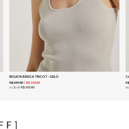
REGATA BÁSICA TRICOT - GELO
C
R$
239
,
00
R
R$
143
,
40
ou
1
x de
R$
143
,
40
o
FF]