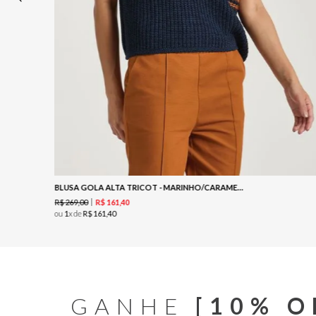
BLUSA GOLA ALTA TRICOT - MARINHO/CARAMELO
R$
269
,
00
R$
161
,
40
ou
1
x de
R$
161
,
40
GANHE
[10% O