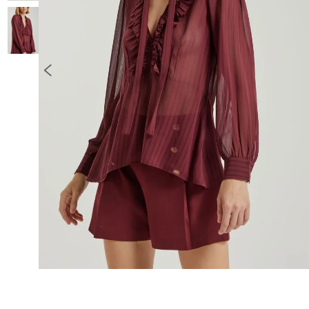
10
º
COLETE