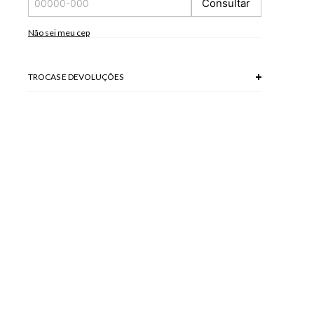
Consultar
*A tonalidade das cores pode variar de acordo com a sua
tela/monitor.
Não sei meu cep
100% POLIESTER
Modelo veste P.
TROCAS E DEVOLUÇÕES
Troca em lojas físicas e devolução grátis no site.
saiba mais