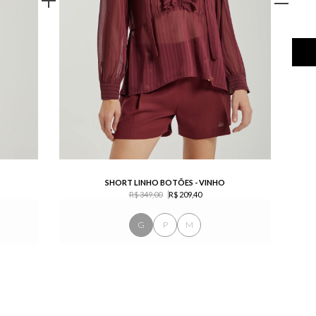
SHORT LINHO BOTÕES - VINHO
R$ 349,00
R$ 209,40
G
P
M