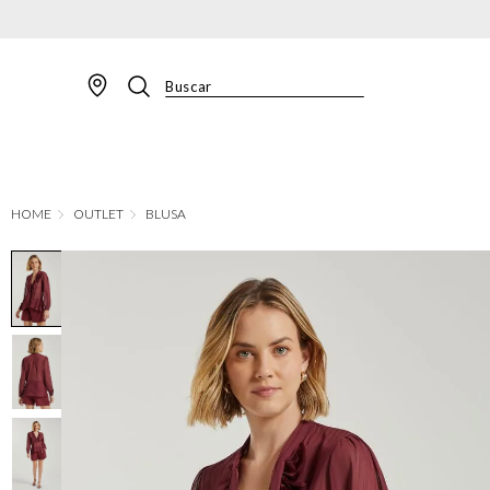
Buscar
TERMOS MAIS BUSCADOS
1
º
BLAZER
2
º
MACACAO
OUTLET
BLUSA
3
º
CALÇA
4
º
BLUSA
5
º
SAIA
6
º
VESTIDOS
7
º
JAQUETA
8
º
CALÇA JEANS
9
º
SHORT