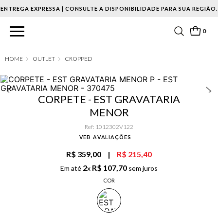
ENTREGA EXPRESSA | CONSULTE A DISPONIBILIDADE PARA SUA REGIÃO.
0
OUTLET
CROPPED
CORPETE - EST GRAVATARIA
MENOR
Ref
:
1012302V122
VER AVALIAÇÕES
R$ 359,00
|
R$ 215,40
2
R$
107
,
70
Em até
x
sem juros
COR