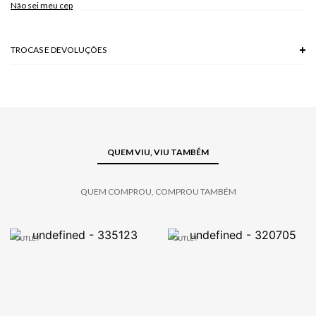
Não sei meu cep
Modelo veste P.
TROCAS E DEVOLUÇÕES
Troca em lojas físicas e devolução grátis no site.
saiba mais
QUEM VIU, VIU TAMBÉM
QUEM COMPROU, COMPROU TAMBÉM