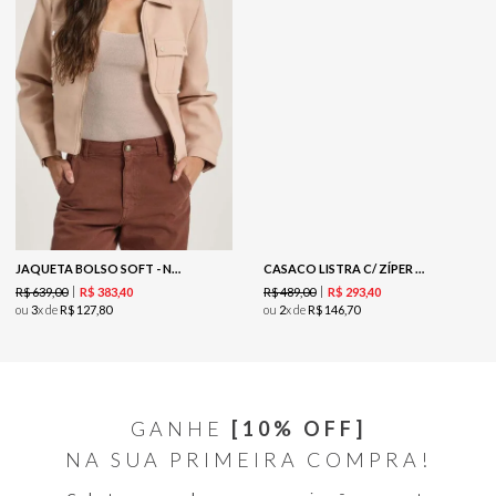
JAQUETA BOLSO SOFT - NUDE
CASACO LISTRA C/ ZÍPER TRICOT - AVEIA
R$
639
,
00
R$
489
,
00
R$
383
,
40
R$
293
,
40
ou
3
x de
R$
127
,
80
ou
2
x de
R$
146
,
70
GANHE
[10% OFF]
NA SUA PRIMEIRA COMPRA!