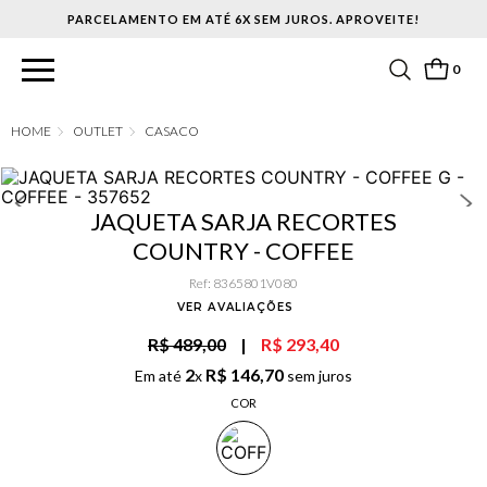
PARCELAMENTO EM ATÉ 6X SEM JUROS. APROVEITE!
0
OUTLET
CASACO
JAQUETA SARJA RECORTES
COUNTRY - COFFEE
Ref
:
8365801V080
VER AVALIAÇÕES
R$ 489,00
|
R$ 293,40
2
R$
146
,
70
Em até
x
sem juros
COR