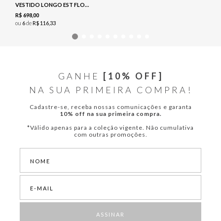
VESTIDO LONGO EST FLORAL - NAVY
R$
698
,
00
ou
6
de
R$
116
,
33
GANHE
[10% OFF]
NA SUA PRIMEIRA COMPRA!
Cadastre-se, receba nossas comunicações e garanta
10% off na sua primeira compra.
*Válido apenas para a coleção vigente. Não cumulativa
com outras promoções.
ASSINAR