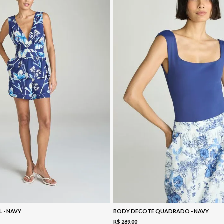
L - NAVY
BODY DECOTE QUADRADO - NAVY
R$
289
,
00