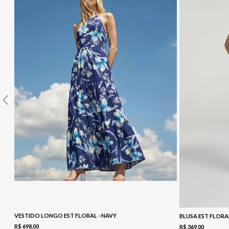
10
º
COLETE
VESTIDO LONGO EST FLORAL - NAVY
BLUSA EST FLORA
R$
698
,
00
R$
369
,
00