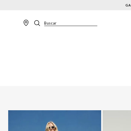
GA
Buscar
TERMOS MAIS BUSCADOS
1
º
BLAZER
2
º
MACACAO
3
º
CALÇA
4
º
BLUSA
5
º
SAIA
6
º
VESTIDOS
7
º
JAQUETA
8
º
CALÇA JEANS
9
º
SHORT