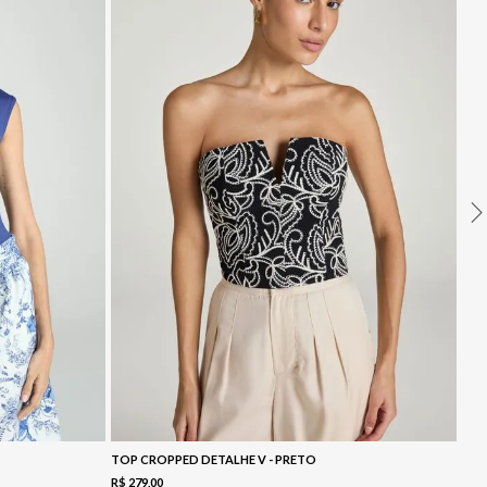
TOP CROPPED DETALHE V - PRETO
R$
279
,
00