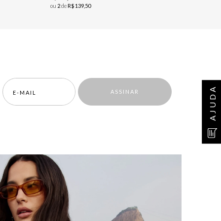
ou
2
de
R$
139
,
50
AJUDA
ASSINAR