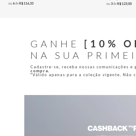
ou
6
de
R$
116
,
33
ou
3
de
R$
123
,
00
GANHE
[10% O
NA SUA PRIME
Cadastre-se, receba nossas comunicações e
compra.
*Válido apenas para a coleção vigente. Não